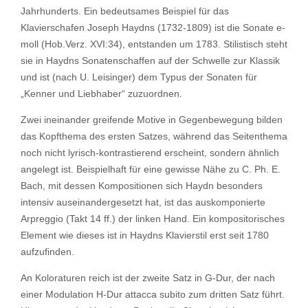
Jahrhunderts. Ein bedeutsames Beispiel für das
Klavierschafen Joseph Haydns (1732-1809) ist die Sonate e-
moll (Hob.Verz. XVI:34), entstanden um 1783. Stilistisch steht
sie in Haydns Sonatenschaffen auf der Schwelle zur Klassik
und ist (nach U. Leisinger) dem Typus der Sonaten für
„Kenner und Liebhaber“ zuzuordnen.
Zwei ineinander greifende Motive in Gegenbewegung bilden
das Kopfthema des ersten Satzes, während das Seitenthema
noch nicht lyrisch-kontrastierend erscheint, sondern ähnlich
angelegt ist. Beispielhaft für eine gewisse Nähe zu C. Ph. E.
Bach, mit dessen Kompositionen sich Haydn besonders
intensiv auseinandergesetzt hat, ist das auskomponierte
Arpreggio (Takt 14 ff.) der linken Hand. Ein kompositorisches
Element wie dieses ist in Haydns Klavierstil erst seit 1780
aufzufinden.
An Koloraturen reich ist der zweite Satz in G-Dur, der nach
einer Modulation H-Dur attacca subito zum dritten Satz führt.