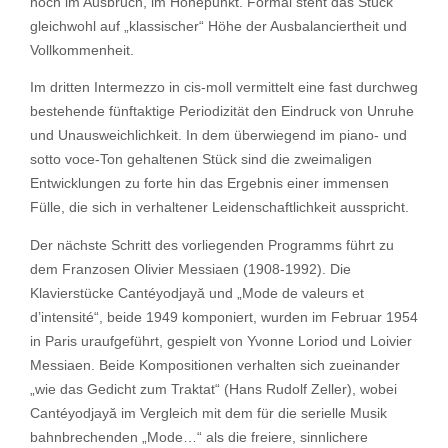
noch im Ausbruch, im Höhepunkt. Formal steht das Stück
gleichwohl auf „klassischer“ Höhe der Ausbalanciertheit und
Vollkommenheit.
Im dritten Intermezzo in cis-moll vermittelt eine fast durchweg
bestehende fünftaktige Periodizität den Eindruck von Unruhe
und Unausweichlichkeit. In dem überwiegend im piano- und
sotto voce-Ton gehaltenen Stück sind die zweimaligen
Entwicklungen zu forte hin das Ergebnis einer immensen
Fülle, die sich in verhaltener Leidenschaftlichkeit ausspricht.
Der nächste Schritt des vorliegenden Programms führt zu
dem Franzosen Olivier Messiaen (1908-1992). Die
Klavierstücke Cantéyodjayă und „Mode de valeurs et
d’intensité“, beide 1949 komponiert, wurden im Februar 1954
in Paris uraufgeführt, gespielt von Yvonne Loriod und Loivier
Messiaen. Beide Kompositionen verhalten sich zueinander
„wie das Gedicht zum Traktat“ (Hans Rudolf Zeller), wobei
Cantéyodjayă im Vergleich mit dem für die serielle Musik
bahnbrechenden „Mode…“ als die freiere, sinnlichere