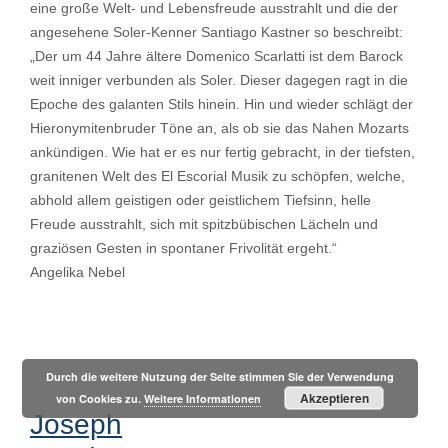
eine große Welt- und Lebensfreude ausstrahlt und die der
angesehene Soler-Kenner Santiago Kastner so beschreibt:
„Der um 44 Jahre ältere Domenico Scarlatti ist dem Barock
weit inniger verbunden als Soler. Dieser dagegen ragt in die
Epoche des galanten Stils hinein. Hin und wieder schlägt der
Hieronymitenbruder Töne an, als ob sie das Nahen Mozarts
ankündigen. Wie hat er es nur fertig gebracht, in der tiefsten,
granitenen Welt des El Escorial Musik zu schöpfen, welche,
abhold allem geistigen oder geistlichem Tiefsinn, helle
Freude ausstrahlt, sich mit spitzbübischen Lächeln und
graziösen Gesten in spontaner Frivolität ergeht.“
Angelika Nebel
Durch die weitere Nutzung der Seite stimmen Sie der Verwendung
Akzeptieren
von Cookies zu.
Weitere Informationen
Joseph