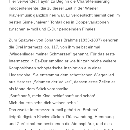
Hier verwendet Haydn zu Beginn die Charakterisierung
innocentemente, die zu dieser Zeit in der Wiener
Klaviermusik gänzlich neu war. Er verdeutlicht hiermit den im
besten Sinne „naiven“ Tonfall des in Doppelvariationen
zwischen e-moll und E-Dur pendelnden Finales.
Zum Spätwerk von Johannes Brahms (1833-1897) gehören
die Drei Intermezzi op. 117, von ihm selbst einmal
„Wiegenlieder meiner Schmerzen“ genannt. Für das erste
Intermezzo in Es-Dur empfing er wie für zahlreiche weitere
Kompositionen schöpferische Inspiration aus einer
Liedstrophe. Sie entstammt dem schottischen Wiegenlied
aus Herders „Stimmen der Völker“, dessen erste Zeilen er
als Motto dem Stück voranstellte:
„Sanft sanft, mein Kind, schlaf sanft und schön!
Mich dauerts sehr, dich weinen sehn.“
Das zweite Intermezzo b-moll gehört zu Brahms‘
tiefgründigsten Klavierstücken. Rückwendung, Hemmung
und Zurücknahme bestimmen die Atmosphäre, und dies