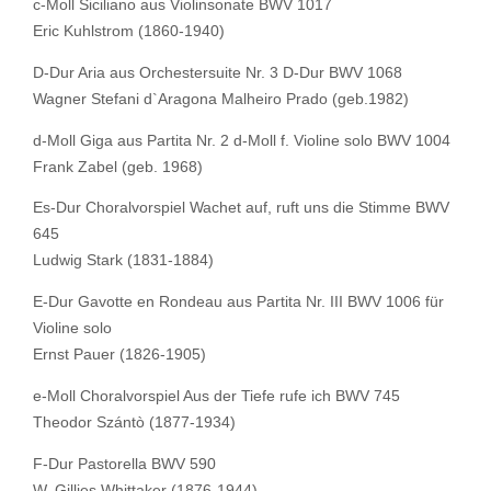
c-Moll Siciliano aus Violinsonate BWV 1017
Eric Kuhlstrom (1860-1940)
D-Dur Aria aus Orchestersuite Nr. 3 D-Dur BWV 1068
Wagner Stefani d`Aragona Malheiro Prado (geb.1982)
d-Moll Giga aus Partita Nr. 2 d-Moll f. Violine solo BWV 1004
Frank Zabel (geb. 1968)
Es-Dur Choralvorspiel Wachet auf, ruft uns die Stimme BWV
645
Ludwig Stark (1831-1884)
E-Dur Gavotte en Rondeau aus Partita Nr. III BWV 1006 für
Violine solo
Ernst Pauer (1826-1905)
e-Moll Choralvorspiel Aus der Tiefe rufe ich BWV 745
Theodor Szántò (1877-1934)
F-Dur Pastorella BWV 590
W. Gillies Whittaker (1876-1944)