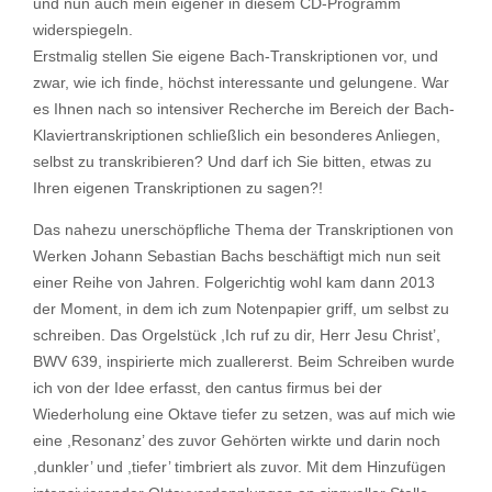
und nun auch mein eigener in diesem CD-Programm
widerspiegeln.
Erstmalig stellen Sie eigene Bach-Transkriptionen vor, und
zwar, wie ich finde, höchst interessante und gelungene. War
es Ihnen nach so intensiver Recherche im Bereich der Bach-
Klaviertranskriptionen schließlich ein besonderes Anliegen,
selbst zu transkribieren? Und darf ich Sie bitten, etwas zu
Ihren eigenen Transkriptionen zu sagen?!
Das nahezu unerschöpfliche Thema der Transkriptionen von
Werken Johann Sebastian Bachs beschäftigt mich nun seit
einer Reihe von Jahren. Folgerichtig wohl kam dann 2013
der Moment, in dem ich zum Notenpapier griff, um selbst zu
schreiben. Das Orgelstück ,Ich ruf zu dir, Herr Jesu Christ’,
BWV 639, inspirierte mich zuallererst. Beim Schreiben wurde
ich von der Idee erfasst, den cantus firmus bei der
Wiederholung eine Oktave tiefer zu setzen, was auf mich wie
eine ,Resonanz’ des zuvor Gehörten wirkte und darin noch
,dunkler’ und ,tiefer’ timbriert als zuvor. Mit dem Hinzufügen