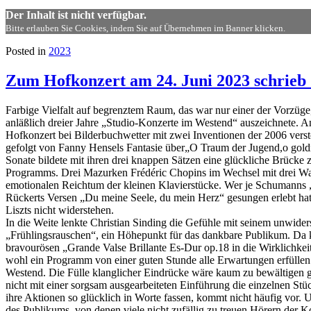
Der Inhalt ist nicht verfügbar.
Bitte erlauben Sie Cookies, indem Sie auf Übernehmen im Banner klicken.
Posted in
2023
Zum Hofkonzert am 24. Juni 2023 schr
Farbige Vielfalt auf begrenztem Raum, das war nur einer der Vorzüge
anläßlich dreier Jahre „Studio-Konzerte im Westend“ auszeichnete. A
Hofkonzert bei Bilderbuchwetter mit zwei Inventionen der 2006 vers
gefolgt von Fanny Hensels Fantasie über„O Traum der Jugend,o gol
Sonate bildete mit ihren drei knappen Sätzen eine glückliche Brücke 
Programms. Drei Mazurken Frédéric Chopins im Wechsel mit drei Wal
emotionalen Reichtum der kleinen Klavierstücke. Wer je Schumanns
Rückerts Versen „Du meine Seele, du mein Herz“ gesungen erlebt hat,
Liszts nicht widerstehen.
In die Weite lenkte Christian Sinding die Gefühle mit seinem unwider
„Frühlingsrauschen“, ein Höhepunkt für das dankbare Publikum. Da 
bravourösen „Grande Valse Brillante Es-Dur op.18 in die Wirklichkei
wohl ein Programm von einer guten Stunde alle Erwartungen erfüllen
Westend. Die Fülle klanglicher Eindrücke wäre kaum zu bewältigen ge
nicht mit einer sorgsam ausgearbeiteten Einführung die einzelnen Stüc
ihre Aktionen so glücklich in Worte fassen, kommt nicht häufig vor.
des Publikums, von denen viele nicht zufällig zu treuen Hörern der K