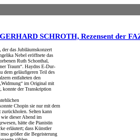
ieb GERHARD SCHROTH, Rezensent der FA
, der das Jubiläumskonzert
ngelika Nebel eröffnete das
torbenen Ruth Schonthal,
dner Traum“. Haydns E-Dur-
zu dem geläufigeren Teil des
zern entfalteten den
 „Widmung“ im Original mit
 konnte der Transkription
stehlichen
konnte Chopin sie nur mit dem
t zurückholen. Selten kann
 wie dieser Abend im
wesen, hätte die Pianistin
ke erläutert; dass Künstler
 Umso größer die Begeisterung
onzerte zählen.