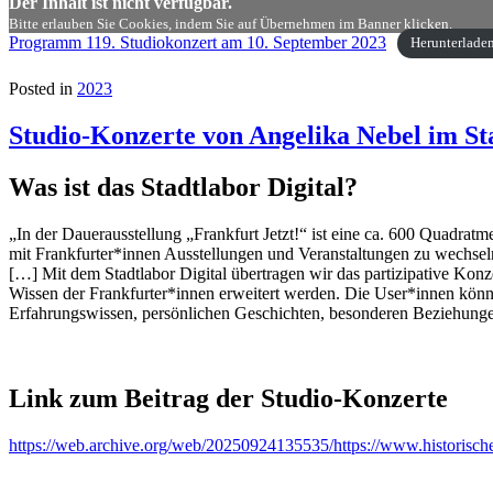
Der Inhalt ist nicht verfügbar.
Bitte erlauben Sie Cookies, indem Sie auf Übernehmen im Banner klicken.
Programm 119. Studiokonzert am 10. September 2023
Herunterlade
Posted in
2023
Studio-Konzerte von Angelika Nebel im S
Was ist das Stadtlabor Digital?
„In der Dauerausstellung „Frankfurt Jetzt!“ ist eine ca. 600 Quadrat
mit Frankfurter*innen Ausstellungen und Veranstaltungen zu wechse
[…] Mit dem Stadtlabor Digital übertragen wir das partizipative Konzep
Wissen der Frankfurter*innen erweitert werden. Die User*innen kön
Erfahrungswissen, persönlichen Geschichten, besonderen Beziehunge
Link zum Beitrag der Studio-Konzerte
https://web.archive.org/web/20250924135535/https://www.historische