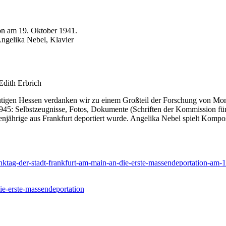
on am 19. Oktober 1941.
ngelika Nebel, Klavier
Edith Erbrich
utigen Hessen verdanken wir zu einem Großteil der Forschung von Mon
45: Selbstzeugnisse, Fotos, Dokumente (Schriften der Kommission für
ebenjährige aus Frankfurt deportiert wurde. Angelika Nebel spielt Komp
denktag-der-stadt-frankfurt-am-main-an-die-erste-massendeportation-am
ie-erste-massendeportation